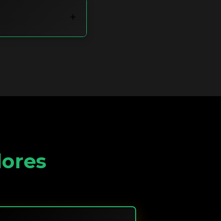
ara garantir fair
+
contra acesso não
/2018, que regula
ifiquem as
dores