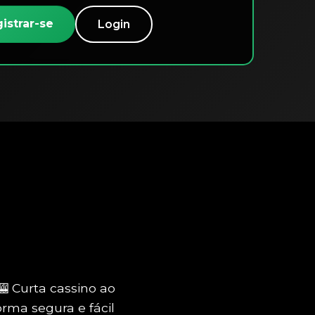
istrar-se
Login
 Curta cassino ao
orma segura e fácil