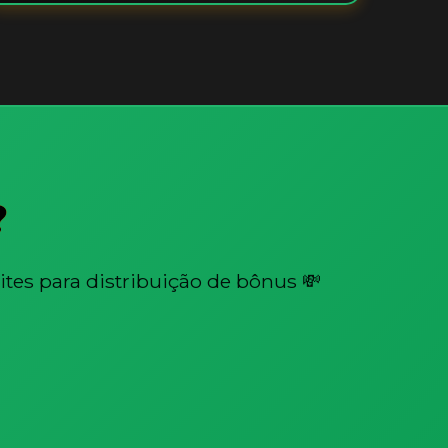
?
tes para distribuição de bônus 💸