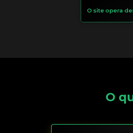
Todos os jogos são
O site opera de
play, enquanto nos
autorizado.
Atuamos em estrita 
plataformas de ent
regulamentações esp
O qu