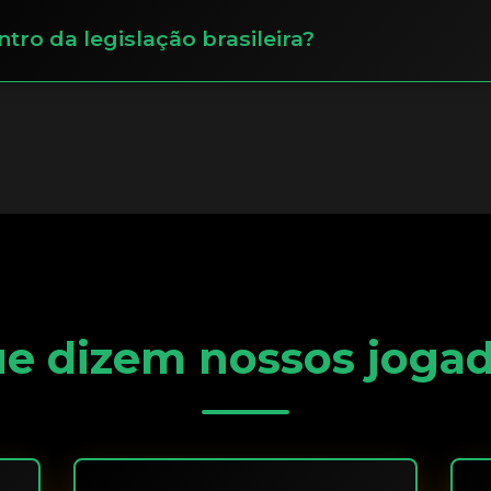
 auditados mensalmente por laboratórios independentes p
ntro da legislação brasileira?
sos protocolos de KYC (Conheça Seu Cliente) protegem 
conformidade com as diretrizes do Art. 50 da Lei 13.756
retenimento digital. Recomendamos que os usuários ver
ecíficas de seu estado antes de realizar apostas.
e dizem nossos joga