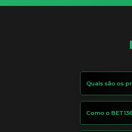
Quais são os p
BET136 oferece uma
todos os dias. Ven
Como o BET136
+200 jogos de cassi
reais. Nossos usuá
exclusivas, além de 
Utilizamos criptogr