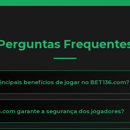
Perguntas Frequente
rincipais benefícios de jogar no BET136.com?
 experiência de jogo incomparável. não possui bar. te
ha se registrar e reivindique! Oferecemos uma experiên
.com garante a segurança dos jogadores?
no online, incluindo slots temáticos, roleta ao vivo e bla
rios aproveitam bônus de boas-vindas de até R$500 e pr
suporte 24/7 via chat ao vivo e transações instantâneas v
afia SSL de nível bancário e sistemas antifraude certifica