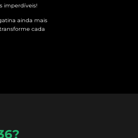
s imperdíveis!
gatina ainda mais
transforme cada
36?