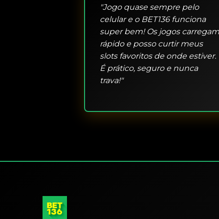
"Jogo quase sempre pelo
celular e o BET136 funciona
super bem! Os jogos carrega
rápido e posso curtir meus
slots favoritos de onde estiver.
É prático, seguro e nunca
trava!"