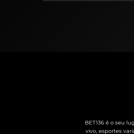
BET136 é o seu lu
vivo, esportes var